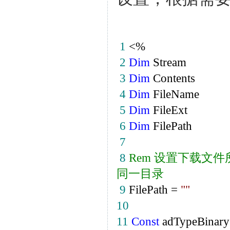
1
<
%
2
Dim
Stream
3
Dim
Contents
4
Dim
FileName
5
Dim
FileExt
6
Dim
FilePath
7
8
Rem
设置下载文件
同一目录
9
FilePath
=
""
10
11
Const
adTypeBinar