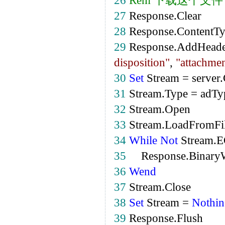
26
Rem
下载这个文件
27
Response.Clear
28
Response.ContentT
29
Response.AddHead
disposition
"
,
"
attachmen
30
Set
Stream
=
server.
31
Stream.Type
=
adTy
32
Stream.Open
33
Stream.LoadFromFil
34
While
Not
Stream.
35
Response.BinaryWr
36
Wend
37
Stream.Close
38
Set
Stream
=
Nothin
39
Response.Flush