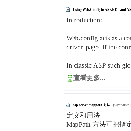
Using Web.Config in ASP.NET and A
Introduction:
Web.config acts as a cen
driven page. If the conn
In classic ASP such glo
查看更多...
asp server.mappath 方法
作者:admin 
定义和用法
MapPath 方法