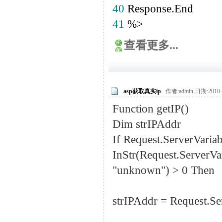
40
Response.End
41
%
>
查看更多...
asp获取真实ip
作者:admin 日期:2010-
Function getIP()
Dim strIPAddr
If Request.ServerVa
InStr(Request.Serve
"unknown") > 0 Then
strIPAddr = Request.