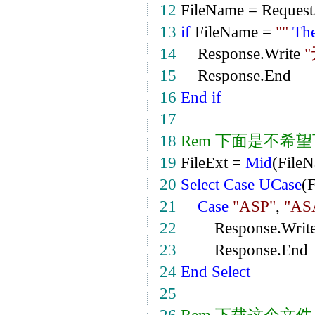
12
FileName
=
Request
13
if
FileName
=
""
Th
14
Response.Write
"
15
Response.End
16
End
if
17
18
Rem
下面是不希望
19
FileExt
=
Mid
(File
20
Select
Case
UCase
(F
21
Case
"
ASP
"
,
"
AS
22
Response.Writ
23
Response.End
24
End
Select
25