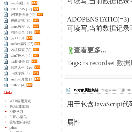
可读写,当前数据记录
web前端 [80]
PHPCMS [12]
WEB服务器 [40]
ADOPENSTATIC(=3)
破解调试 [85]
linux教程 [50]
可读写,当前数据记录
网络安全 [118]
c/c++ [84]
socket编程 [27]
查看更多...
内核探究 [39]
win7技术 [45]
Tags:
rs
recordset
数据
bat批处理 [9]
智慧人生 [126]
下载专区 [47]
android开发 [3]
python [4]
JS对象属性集锦
作者:admin 日期:2010
Links
WEB应用开发
用于包含JavaScript
163企业邮箱
PHP学习
PHP小菜鸟
属性
翼智数码科技
pdme