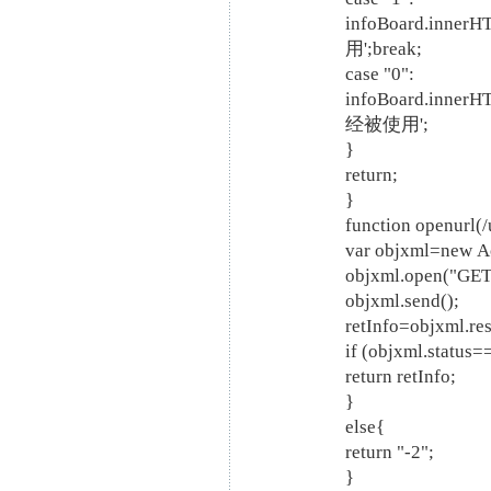
infoBoard.inner
用';break;
case "0":
infoBoard.inne
经被使用';
}
return;
}
function openurl(/
var objxml=new A
objxml.open("GET"
objxml.send();
retInfo=objxml.re
if (objxml.status
return retInfo;
}
else{
return "-2";
}