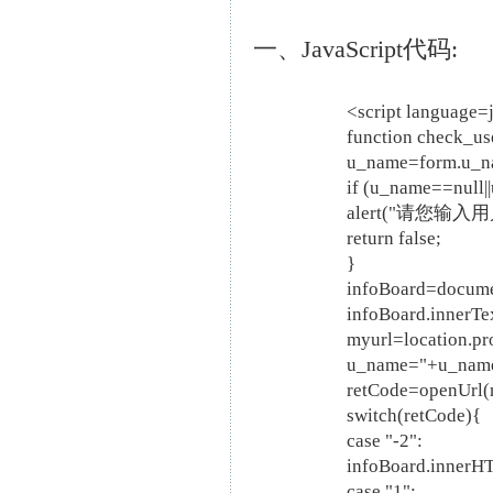
一、JavaScript代码:
<script language=
function check_us
u_name=form.u_n
if (u_name==null|
alert("请您输入用
return false;
}
infoBoard=docume
infoBoard.innerT
myurl=location.pr
u_name="+u_nam
retCode=openUrl(
switch(retCode){
case "-2":
infoBoard.inner
case "1":