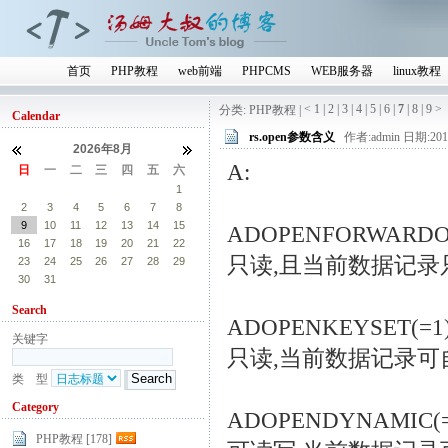
首页
PHP教程
web前端
PHPCMS
WEB服务器
linux教程
<
1
|
2
|
3
|
4
|
5
|
6
|
7
|
8
|
9
>
分类: PHP教程 |
Calendar
rs.open参数含义
作者:admin 日期:2010
2026年8月
A:
日
一
二
三
四
五
六
26
27
28
29
30
31
1
2
3
4
5
6
7
8
9
10
11
12
13
14
15
ADOPENFORWARDO
16
17
18
19
20
21
22
只读,且当前数据记录
23
24
25
26
27
28
29
30
31
1
2
3
4
5
Search
ADOPENKEYSET(=1
关键字
只读,当前数据记录可
类 型
Category
ADOPENDYNAMIC(=
PHP教程 [178]